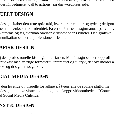
esign optimere “call to actions” på din wordpress side.
SUELT DESIGN
sign skaber den rette røde tråd, hvor der er en klar og tydelig designt
nem din virksomheds identitet. Få en strømlinet designmanual på tværs 
 platforme og tag ejerskab overfor virksomhedens kunder. Den grafiske
nikation skaber et professionelt identitet.
AFISK DESIGN
 den professionelle løsningen fra starten. MTPdesign skaber topproff
gnudkast med f
ærdige formater til internettet og til tryk, der o
verholder a
iske og designmæssige krav.
CIAL MEDIA DESIGN
den levende og visuelle fortælling på tværs alle de sociale platforme.
esign kan lave visuelt content og planlægge virksomhedens “Content
al Social Media Calender”.
NST & DESIGN