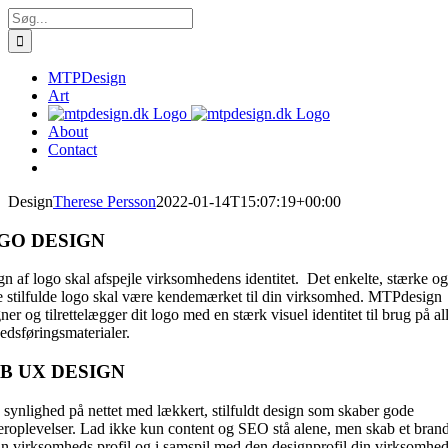
Skip
Søg
to
efter:
content
MTPDesign
Art
About
Contact
Design
Therese Persson
2022-01-14T15:07:19+00:00
GO DESIGN
n af logo skal afspejle virksomhedens identitet. Det enkelte, stærke og
e stilfulde logo skal være kendemærket til din virksomhed. MTPdesign
ner og tilrettelægger dit logo med en stærk visuel identitet til brug på al
edsføringsmaterialer.
B UX DESIGN
synlighed på nettet med lækkert, stilfuldt design som skaber gode
eroplevelser. Lad ikke kun content og SEO stå alene, men skab et bran
in virksomheds profil og i samspil med den designprofil din virksomhed